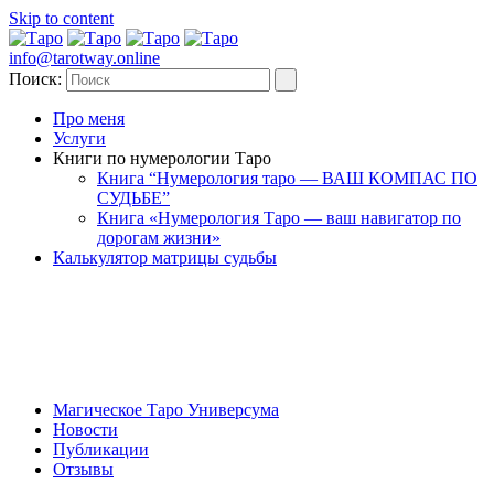
Skip to content
info@tarotway.online
Поиск:
Про меня
Услуги
Книги по нумерологии Таро
Книга “Нумерология таро — ВАШ КОМПАС ПО
СУДЬБЕ”
Книга «Нумерология Таро — ваш навигатор по
дорогам жизни»
Калькулятор матрицы судьбы
Магическое Таро Универсума
Новости
Публикации
Отзывы