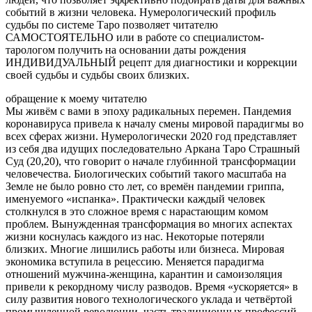
событий в жизни человека. Нумерологический профиль
судьбы по системе Таро позволяет читателю
САМОСТОЯТЕЛЬНО или в работе со специалистом-
тарологом получить на основании даты рождения
ИНДИВИДУАЛЬНЫЙ рецепт для диагностики и коррекции
своей судьбы и судьбы своих близких.
обращение к моему читателю
Мы живём с вами в эпоху радикальных перемен. Пандемия
коронавируса привела к началу смены мировой парадигмы во
всех сферах жизни. Нумерологически 2020 год представляет
из себя два идущих последовательно Аркана Таро Страшный
Суд (20,20), что говорит о начале глубинной трансформации
человечества. Биологических событий такого масштаба на
Земле не было ровно сто лет, со времён пандемии гриппа,
именуемого «испанка». Практически каждый человек
столкнулся в это сложное время с нарастающим комом
проблем. Вынужденная трансформация во многих аспектах
жизни коснулась каждого из нас. Некоторые потеряли
близких. Многие лишились работы или бизнеса. Мировая
экономика вступила в рецессию. Меняется парадигма
отношений мужчина-женщина, карантин и самоизоляция
привели к рекордному числу разводов. Время «ускоряется» в
силу развития нового технологического уклада и четвёртой
промышленной революции, часть традиционных профессий