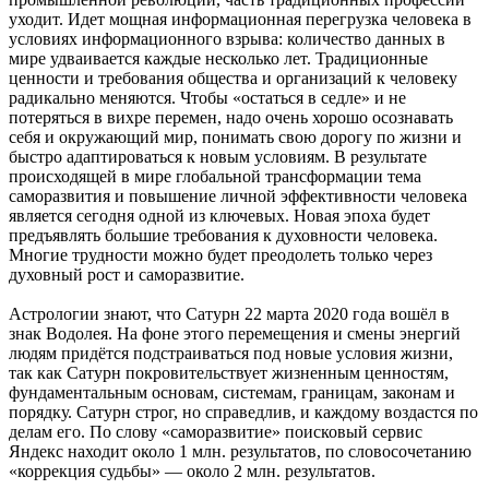
уходит. Идет мощная информационная перегрузка человека в
условиях информационного взрыва: количество данных в
мире удваивается каждые несколько лет. Традиционные
ценности и требования общества и организаций к человеку
радикально меняются. Чтобы «остаться в седле» и не
потеряться в вихре перемен, надо очень хорошо осознавать
себя и окружающий мир, понимать свою дорогу по жизни и
быстро адаптироваться к новым условиям. В результате
происходящей в мире глобальной трансформации тема
саморазвития и повышение личной эффективности человека
является сегодня одной из ключевых. Новая эпоха будет
предъявлять большие требования к духовности человека.
Многие трудности можно будет преодолеть только через
духовный рост и саморазвитие.
Астрологии знают, что Сатурн 22 марта 2020 года вошёл в
знак Водолея. На фоне этого перемещения и смены энергий
людям придётся подстраиваться под новые условия жизни,
так как Сатурн покровительствует жизненным ценностям,
фундаментальным основам, системам, границам, законам и
порядку. Сатурн строг, но справедлив, и каждому воздастся по
делам его. По слову «саморазвитие» поисковый сервис
Яндекс находит около 1 млн. результатов, по словосочетанию
«коррекция судьбы» — около 2 млн. результатов.