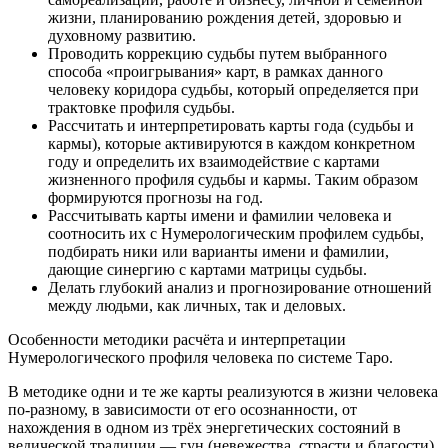
жизни, планированию рождения детей, здоровью и
духовному развитию.
Проводить коррекцию судьбы путем выбранного
способа «проигрывания» карт, в рамках данного
человеку коридора судьбы, который определяется при
трактовке профиля судьбы.
Рассчитать и интерпретировать карты года (судьбы и
кармы), которые активируются в каждом конкретном
году и определить их взаимодействие с картами
жизненного профиля судьбы и кармы. Таким образом
формируются прогнозы на год.
Рассчитывать карты имени и фамилии человека и
соотносить их с Нумерологическим профилем судьбы,
подбирать ники или варианты имени и фамилии,
дающие синергию с картами матрицы судьбы.
Делать глубокий анализ и прогнозирование отношений
между людьми, как личных, так и деловых.
Особенности методики расчёта и интерпретации
Нумерологического профиля человека по системе Таро.
В методике одни и те же карты реализуются в жизни человека
по-разному, в зависимости от его осознанности, от
нахождения в одном из трёх энергетических состояний в
ведической традиции — гун (невежества, страсти и благости).