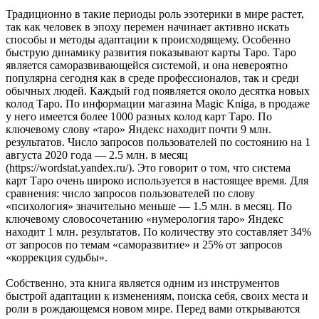
Традиционно в такие периоды роль эзотерики в мире растет,
так как человек в эпоху перемен начинает активно искать
способы и методы адаптации к происходящему. Особенно
быструю динамику развития показывают карты Таро. Таро
является саморазвивающейся системой, и она невероятно
популярна сегодня как в среде профессионалов, так и среди
обычных людей. Каждый год появляется около десятка новых
колод Таро. По информации магазина Magic Kniga, в продаже
у него имеется более 1000 разных колод карт Таро. По
ключевому слову «таро» Яндекс находит почти 9 млн.
результатов. Число запросов пользователей по состоянию на 1
августа 2020 года — 2.5 млн. в месяц
(https://wordstat.yandex.ru/). Это говорит о том, что система
карт Таро очень широко используется в настоящее время. Для
сравнения: число запросов пользователей по слову
«психология» значительно меньше — 1.5 млн. в месяц. По
ключевому словосочетанию «нумерология таро» Яндекс
находит 1 млн. результатов. По количеству это составляет 34%
от запросов по темам «саморазвитие» и 25% от запросов
«коррекция судьбы».
Собственно, эта книга является одним из инструментов
быстрой адаптации к изменениям, поиска себя, своих места и
роли в рождающемся новом мире. Перед вами открываются