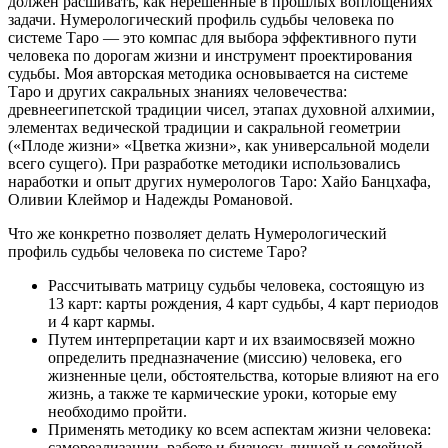
должен расшивать, как нерешённые в прошлых воплощениях
задачи. Нумерологический профиль судьбы человека по
системе Таро — это компас для выбора эффективного пути
человека по дорогам жизни и инструмент проектирования
судьбы. Моя авторская методика основывается на системе
Таро и других сакральных знаниях человечества:
древнеегипетской традиции чисел, этапах духовной алхимии,
элементах ведической традиции и сакральной геометрии
(«Плоде жизни» «Цветка жизни», как универсальной модели
всего сущего). При разработке методики использовались
наработки и опыт других нумерологов Таро: Хайо Банцхафа,
Оливии Клеймор и Надежды Романовой.
Что же конкретно позволяет делать Нумерологический
профиль судьбы человека по системе Таро?
Рассчитывать матрицу судьбы человека, состоящую из
13 карт: карты рождения, 4 карт судьбы, 4 карт периодов
и 4 карт кармы.
Путем интерпретации карт и их взаимосвязей можно
определить предназначение (миссию) человека, его
жизненные цели, обстоятельства, которые влияют на его
жизнь, а также те кармические уроки, которые ему
необходимо пройти.
Применять методику ко всем аспектам жизни человека:
самореализации, работе и бизнесу, личной и семейной