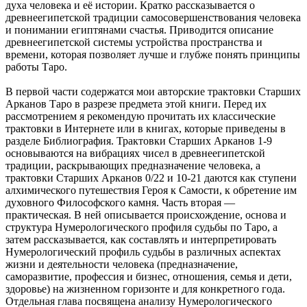
духа человека и её истории. Кратко рассказывается о
древнеегипетской традиции самосовершенствования человека
и понимании египтянами счастья. Приводится описание
древнеегипетской системы устройства пространства и
времени, которая позволяет лучше и глубже понять принципы
работы Таро.
В первой части содержатся мои авторские трактовки Старших
Арканов Таро в разрезе предмета этой книги. Перед их
рассмотрением я рекомендую прочитать их классические
трактовки в Интернете или в книгах, которые приведены в
разделе Библиография. Трактовки Старших Арканов 1-9
основываются на вибрациях чисел в древнеегипетской
традиции, раскрывающих предназначение человека, а
трактовки Старших Арканов 0/22 и 10-21 даются как ступени
алхимического путешествия Героя к Самости, к обретение им
духовного Философского камня. Часть вторая —
практическая. В ней описывается происхождение, основа и
структура Нумерологического профиля судьбы по Таро, а
затем рассказывается, как составлять и интерпретировать
Нумерологический профиль судьбы в различных аспектах
жизни и деятельности человека (предназначение,
саморазвитие, профессия и бизнес, отношения, семья и дети,
здоровье) на жизненном горизонте и для конкретного года.
Отдельная глава посвящена анализу Нумерологического