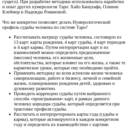
сущего). При разработке методики использовались наработки
и опыт других нумерологов Таро: Хайо Банцхафа, Оливии
Клеймор и Надежды Романовой.
Что же конкретно позволяет делать Нумерологический
профиль судьбы человека по системе Таро?
Рассчитывать матрицу судьбы человека, состоящую из
13 карт: карты рождения, 4 карт судьбы, 4 карт периодов
и 4 карт кармы. Путем интерпретации карт и их
взаимосвязей можно определить предназначение
(миссию) человека, его жизненные цели,
обстоятельства, которые влияют на его жизнь, а также те
кармические уроки, которые ему необходимо пройти.
Применять методику ко всем аспектам жизни человека:
самореализации, работе и бизнесу, личной и семейной
жизни, планированию рождения детей, здоровью и
духовному развитию.
Проводить коррекцию судьбы путем выбранного
способа «проигрывания» карт, в рамках данного
человеку коридора судьбы, который определяется при
трактовке профиля судьбы.
Рассчитать и интерпретировать карты года (судьбы и
кармы), которые активируются в каждом конкретном
году и определить их взаимодействие с картами