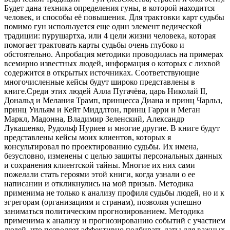
Будет дана техника определения гуны, в которой находится
человек, и способы её повышения. Для трактовки карт судьбы
помимо гун используется еще один элемент ведической
традиции: пурушартха, или 4 цели жизни человека, которая
помогает трактовать карты судьбы очень глубоко и
обстоятельно. Апробация методики проводилась на примерах
всемирно известных людей, информация о которых с лихвой
содержится в открытых источниках. Соответствующие
многочисленные кейсы будут широко представлены в
книге.Среди этих людей Алла Пугачёва, царь Николай II,
Дональд и Мелания Трамп, принцесса Диана и принц Чарльз,
принц Уильям и Кейт Миддлтон, принц Гарри и Меган
Маркл, Мадонна, Владимир Зеленский, Александр
Лукашенко, Рудольф Нуриев и многие другие. В книге будут
представлены кейсы моих клиентов, которых я
консультировал по проектированию судьбы. Их имена,
безусловно, изменены с целью защиты персональных данных
и сохранения клиентской тайны. Многие их них сами
пожелали стать героями этой книги, когда узнали о ее
написании и откликнулись на мой призыв. Методика
применима не только к анализу профиля судьбы людей, но и к
эгрегорам (организациям и странам), позволяя успешно
заниматься политическим прогнозированием. Методика
применима к анализу и прогнозированию событий с участием
людей, что позволяет эффективно подбирать даты для важных