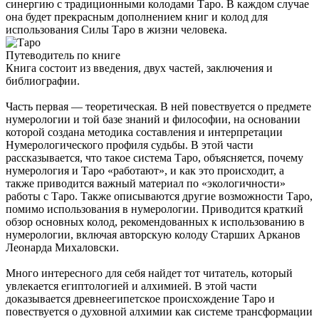
синергию с традиционными колодами Таро. В каждом случае
она будет прекрасным дополнением книг и колод для
использования Силы Таро в жизни человека.
Путеводитель по книге
Книга состоит из введения, двух частей, заключения и
библиографии.
Часть первая — теоретическая. В ней повествуется о предмете
нумерологии и той базе знаний и философии, на основании
которой создана методика составления и интерпретации
Нумерологического профиля судьбы. В этой части
рассказывается, что такое система Таро, объясняется, почему
нумерология и Таро «работают», и как это происходит, а
также приводится важный материал по «экологичности»
работы с Таро. Также описываются другие возможности Таро,
помимо использования в нумерологии. Приводится краткий
обзор основных колод, рекомендованных к использованию в
нумерологии, включая авторскую колоду Старших Арканов
Леонарда Михаловски.
Много интересного для себя найдет тот читатель, который
увлекается египтологией и алхимией. В этой части
доказывается древнеегипетское происхождение Таро и
повествуется о духовной алхимии как системе трансформации