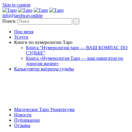
Skip to content
info@tarotway.online
Поиск:
Про меня
Услуги
Книги по нумерологии Таро
Книга “Нумерология таро — ВАШ КОМПАС ПО
СУДЬБЕ”
Книга «Нумерология Таро — ваш навигатор по
дорогам жизни»
Калькулятор матрицы судьбы
Магическое Таро Универсума
Новости
Публикации
Отзывы