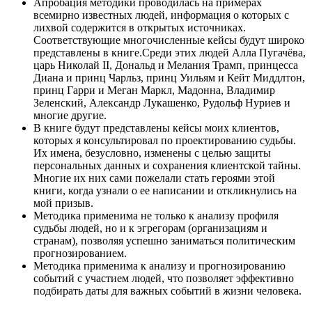
Апробация методики проводилась на примерах
всемирно известных людей, информация о которых с
лихвой содержится в открытых источниках.
Соответствующие многочисленные кейсы будут широко
представлены в книге.Среди этих людей Алла Пугачёва,
царь Николай II, Дональд и Мелания Трамп, принцесса
Диана и принц Чарльз, принц Уильям и Кейт Миддлтон,
принц Гарри и Меган Маркл, Мадонна, Владимир
Зеленский, Александр Лукашенко, Рудольф Нуриев и
многие другие.
В книге будут представлены кейсы моих клиентов,
которых я консультировал по проектированию судьбы.
Их имена, безусловно, изменены с целью защиты
персональных данных и сохранения клиентской тайны.
Многие их них сами пожелали стать героями этой
книги, когда узнали о ее написании и откликнулись на
мой призыв.
Методика применима не только к анализу профиля
судьбы людей, но и к эгрегорам (организациям и
странам), позволяя успешно заниматься политическим
прогнозированием.
Методика применима к анализу и прогнозированию
событий с участием людей, что позволяет эффективно
подбирать даты для важных событий в жизни человека.