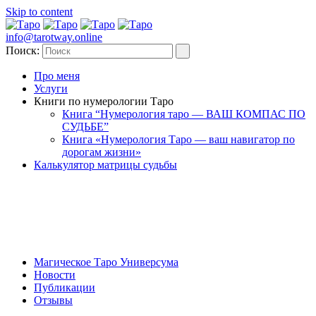
Skip to content
info@tarotway.online
Поиск:
Про меня
Услуги
Книги по нумерологии Таро
Книга “Нумерология таро — ВАШ КОМПАС ПО
СУДЬБЕ”
Книга «Нумерология Таро — ваш навигатор по
дорогам жизни»
Калькулятор матрицы судьбы
Магическое Таро Универсума
Новости
Публикации
Отзывы