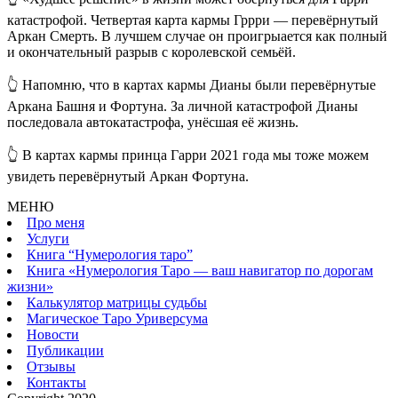
катастрофой. Четвертая карта кармы Гррри — перевёрнутый
Аркан Смерть. В лучшем случае он проигрыается как полный
и окончательный разрыв с королевской семьёй.
👆 Напомню, что в картах кармы Дианы были перевёрнутые
Аркана Башня и Фортуна. За личной катастрофой Дианы
последовала автокатастрофа, унёсшая её жизнь.
👆 В картах кармы принца Гарри 2021 года мы тоже можем
увидеть перевёрнутый Аркан Фортуна.
МЕНЮ
Про меня
Услуги
Книга “Нумерология таро”
Книга «Нумерология Таро — ваш навигатор по дорогам
жизни»
Калькулятор матрицы судьбы
Магическое Таро Уриверсума
Новости
Публикации
Отзывы
Контакты