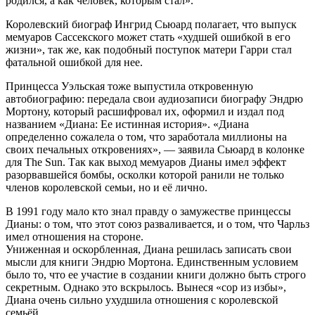
родился, а как человек, которым стал».
Королевский биограф Ингрид Сьюард полагает, что выпуск
мемуаров Сассекского может стать «худшей ошибкой в ​​его
жизни», так же, как подобный поступок матери Гарри стал
фатальной ошибкой для нее.
Принцесса Уэльская тоже выпустила откровенную
автобиографию: передала свои аудиозаписи биографу Эндрю
Мортону, который расшифровал их, оформил и издал под
названием «Диана: Ее истинная история». «Диана
определенно сожалела о том, что заработала миллионы на
своих печальных откровениях», — заявила Сьюард в колонке
для The Sun. Так как выход мемуаров Дианы имел эффект
разорвавшейся бомбы, осколки которой ранили не только
членов королевской семьи, но и её лично.
В 1991 году мало кто знал правду о замужестве принцессы
Дианы: о том, что этот союз разваливается, и о том, что Чарльз
имел отношения на стороне.
Униженная и оскорбленная, Диана решилась записать свои
мысли для книги Эндрю Мортона. Единственным условием
было то, что ее участие в создании книги должно быть строго
секретным. Однако это вскрылось. Вынеся «сор из избы»,
Диана очень сильно ухудшила отношения с королевской
семьёй.