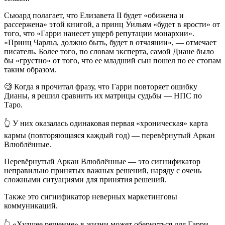
Сьюард полагает, что Елизавета II будет «обижена и
рассержена» этой книгой, а принц Уильям «будет в ярости» от
того, что «Гарри нанесет ущерб репутации монархии».
«Принц Чарльз, должно быть, будет в отчаянии», — отмечает
писатель. Более того, по словам эксперта, самой Диане было
бы «грустно» от того, что ее младший сын пошел по ее стопам
таким образом.
🧐 Когда я прочитал фразу, что Гарри повторяет ошибку
Дианы, я решил сравнить их матрицы судьбы — НПС по
Таро.
👆 У них оказалась одинаковая первая «хроническая» карта
кармы (повторяющаяся каждый год) — перевёрнутый Аркан
Влюблённые.
Перевёрнутый Аркан Влюблённые — это сигнификатор
неправильно принятых важных решений, наряду с очень
сложными ситуациями для принятия решений.
Также это сигнификатор неверных маркетинговы
коммуникаций.
👆 «Худшее решение» в жизни может обернуться для Гарри