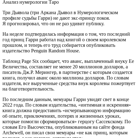
Анализ нумерологии Таро
Три Дьявола (три Аркана Дьявол в Нумерологическом
профиле судьбы Гарри) не дают экс-принцу покоя.
Я прогнозировал, что он не раз удивит публику.
На неделе подтвердилась информация о том, что последний
год принц Гарри работал над книгой о своем королевском
прошлом, и теперь его труд собирается опубликовать
издательство Penguin Random House.
Таблоид Page Six сообщает, что аванс, выплаченный внуку Ее
Величества, составляет не менее 20 миллионов долларов, а
писатель Дж.Р. Мерингер, в партнерстве с которым создается
книга, получил аванс около миллиона долларов. По словам
издателя, все вырученные средства внук королевы пожертвует
на благотворительность.
По последним данным, мемуары Гарри увидят свет в конце
2022 года. По словам издательства, «интимная и искренняя»
книга должна предоставить «исчерпывающую информацию
об опыте, приключениях, потерях и жизненных уроках,
которые помогли сформироваться» герцогу Сассекскому. По
словам Его Высочества, опубликованным на сайте фонда
Archewell, он писал свои мемуары «не как принц, которым