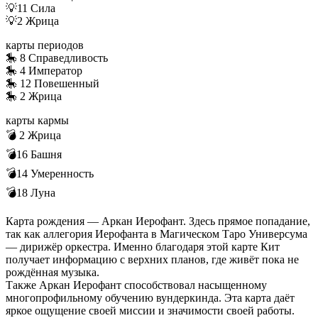
💡11 Сила
💡2 Жрица
карты периодов
🎠 8 Справедливость
🎠 4 Император
🎠 12 Повешенный
🎠 2 Жрица
карты кармы
💣 2 Жрица
💣16 Башня
💣14 Умеренность
💣18 Луна
Карта рождения — Аркан Иерофант. Здесь прямое попадание,
так как аллегория Иерофанта в Магическом Таро Универсума
— дирижёр оркестра. Именно благодаря этой карте Кит
получает информацию с верхних планов, где живёт пока не
рождённая музыка.
Также Аркан Иерофант способствовал насыщенному
многопрофильному обучению вундеркинда. Эта карта даёт
яркое ощущение своей миссии и значимости своей работы.