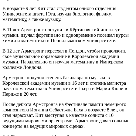
В возрасте 9 лет Кит стал студентом очного отделения
Университета штата Юта, изучал биологию, физику,
математику, а также музыку.
В 11 лет Армстронг поступил в Кёртисовский институт
музыки, изучал фортепиано и одновременно посещал курсы
химии и математики в Пенсильванском университете.
В 12 лет Армстронг переехал в Лондон, чтобы продолжить
свое музыкальное образование в Королевской академии
музыки. Параллельно он изучал математику в Имперском
колледже Лондона.
Армстронг получил степень бакалавра по музыке в
Королевской академии музыки в 16 лет и степень магистра
наук по математике в Университете Пьера и Марии Кюри в
Париже в 20 лет.
После дебюта Армстронга на Фестивале памяти немецкого
композитора Иоганна Себастьяна Баха в возрасте 8 лет, он
стал нарасхват. Кит выступал в качестве солиста с 10
ведущими мировыми оркестрами. Армстронг давал сольные
концерты на ведущих мировых сценах.