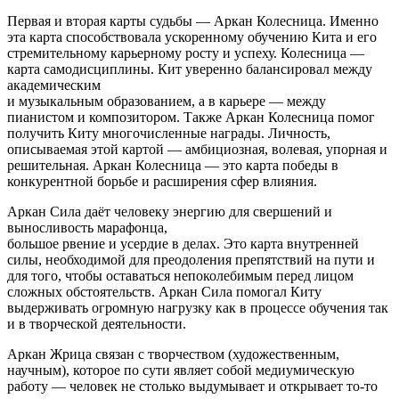
Первая и вторая карты судьбы — Аркан Колесница. Именно
эта карта способствовала ускоренному обучению Кита и его
стремительному карьерному росту и успеху. Колесница —
карта самодисциплины. Кит уверенно балансировал между
академическим
и музыкальным образованием, а в карьере — между
пианистом и композитором. Также Аркан Колесница помог
получить Киту многочисленные награды. Личность,
описываемая этой картой — амбициозная, волевая, упорная и
решительная. Аркан Колесница — это карта победы в
конкурентной борьбе и расширения сфер влияния.
Аркан Сила даёт человеку энергию для свершений и
выносливость марафонца,
большое рвение и усердие в делах. Это карта внутренней
силы, необходимой для преодоления препятствий на пути и
для того, чтобы оставаться непоколебимым перед лицом
сложных обстоятельств. Аркан Сила помогал Киту
выдерживать огромную нагрузку как в процессе обучения так
и в творческой деятельности.
Аркан Жрица связан с творчеством (художественным,
научным), которое по сути являет собой медиумическую
работу — человек не столько выдумывает и открывает то-то