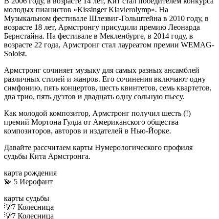
В 2006 году, в возрасте 14 лет, Кит стал победителем конкурса
молодых пианистов «Kissinger Klavierolymp». На
Музыкальном фестивале Шлезвиг-Гольштейна в 2010 году, в
возрасте 18 лет, Армстронгу присудили премию Леонарда
Бернстайна. На фестивале в Мекленбурге, в 2014 году, в
возрасте 22 года, Армстронг стал лауреатом премии WEMAG-
Soloist.
Армстронг сочиняет музыку для самых разных ансамблей
различных стилей и жанров. Его сочинения включают одну
симфонию, пять концертов, шесть квинтетов, семь квартетов,
два трио, пять дуэтов и двадцать одну сольную пьесу.
Как молодой композитор, Армстронг получил шесть (!)
премий Мортона Гулда от Американского общества
композиторов, авторов и издателей в Нью-Йорке.
Давайте рассчитаем карты Нумерологического профиля
судьбы Кита Армстронга.
карта рождения
💫 5 Иерофант
карты судьбы
💡7 Колесница
💡7 Колесница