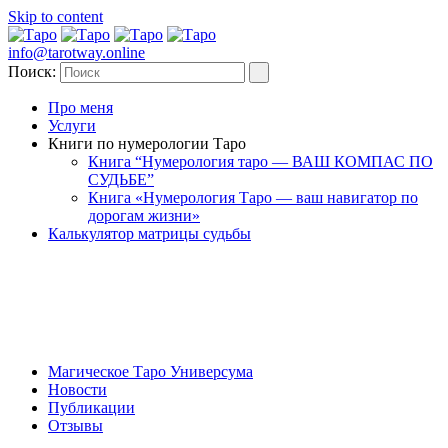
Skip to content
info@tarotway.online
Поиск:
Про меня
Услуги
Книги по нумерологии Таро
Книга “Нумерология таро — ВАШ КОМПАС ПО
СУДЬБЕ”
Книга «Нумерология Таро — ваш навигатор по
дорогам жизни»
Калькулятор матрицы судьбы
Магическое Таро Универсума
Новости
Публикации
Отзывы