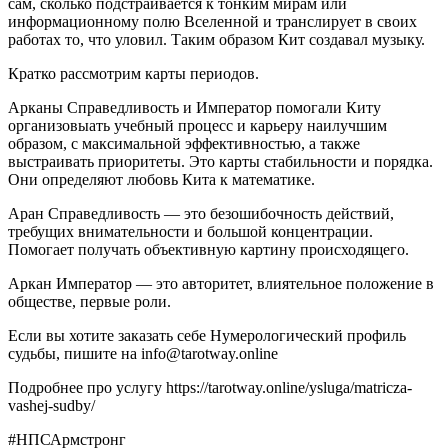
сам, сколько подстраивается к тонким мирам или
информационному полю Вселенной и транслирует в своих
работах то, что уловил. Таким образом Кит создавал музыку.
Кратко рассмотрим карты периодов.
Арканы Справедливость и Император помогали Киту
организовыать учебный процесс и карьеру наилучшим
образом, с максимальной эффективностью, а также
выстраивать приоритеты. Это карты стабильности и порядка.
Они определяют любовь Кита к математике.
Аран Справедливость — это безошибочность действий,
требущих внимательности и большой концентрации.
Помогает получать объективную картину происходящего.
Аркан Император — это авторитет, влиятельное положение в
обществе, первые роли.
Если вы хотите заказать себе Нумерологический профиль
судьбы, пишите на info@tarotway.online
Подробнее про услугу https://tarotway.online/ysluga/matricza-
vashej-sudby/
#НПСАрмстронг